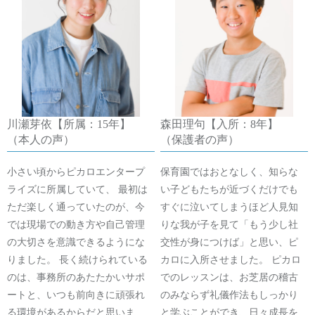
川瀬芽依【所属：15年】
森田理句【入所：8年】
（本人の声）
（保護者の声）
小さい頃からピカロエンタープ
保育園ではおとなしく、知らな
ライズに所属していて、 最初は
い子どもたちが近づくだけでも
ただ楽しく通っていたのが、今
すぐに泣いてしまうほど人見知
では現場での動き方や自己管理
りな我が子を見て「もう少し社
の大切さを意識できるようにな
交性が身につけば」と思い、ピ
りました。 長く続けられている
カロに入所させました。 ピカロ
のは、事務所のあたたかいサポ
でのレッスンは、お芝居の稽古
ートと、いつも前向きに頑張れ
のみならず礼儀作法もしっかり
る環境があるからだと思いま
と学ぶことができ、日々成長を