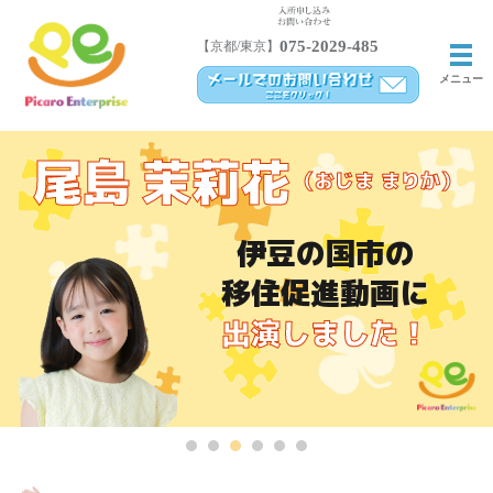
075-2029-485
【京都/東京】
メ
メニュー
尾島
茉莉花
（
おじま
まりか
）
伊豆の国市の
移住促進動画に
出演しました！