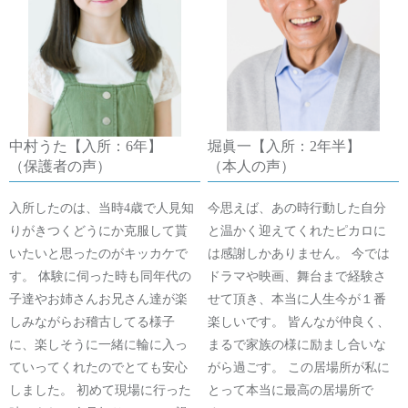
中村うた【入所：6年】
堀眞一【入所：2年半】
（保護者の声）
（本人の声）
入所したのは、当時4歳で人見知
今思えば、あの時行動した自分
りがきつくどうにか克服して貰
と温かく迎えてくれたピカロに
いたいと思ったのがキッカケで
は感謝しかありません。 今では
す。 体験に伺った時も同年代の
ドラマや映画、舞台まで経験さ
子達やお姉さんお兄さん達が楽
せて頂き、本当に人生今が１番
しみながらお稽古してる様子
楽しいです。 皆んなが仲良く、
に、楽しそうに一緒に輪に入っ
まるで家族の様に励まし合いな
ていってくれたのでとても安心
がら過ごす。 この居場所が私に
しました。 初めて現場に行った
とって本当に最高の居場所で