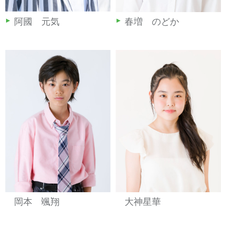
阿國 元気
春増 のどか
岡本 颯翔
大神星華