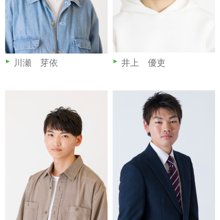
川瀬 芽依
井上 優吏