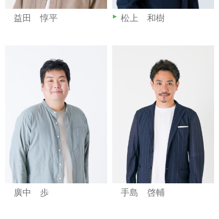
益田 惇平
松上 和樹
廣中 歩
手島 啓輔