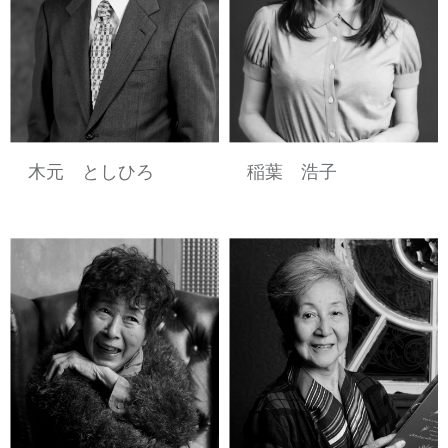
木元 としひろ
稲葉 浩子