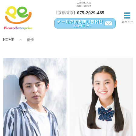
075-2029-485
【京都/東京】
メ
メニュー
HOME
俳優