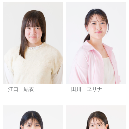
江口 結衣
田川 ヱリナ