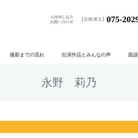
075-202
【京都/東京】
撮影までの流れ
出演作品とみんなの声
面談
永野 莉乃