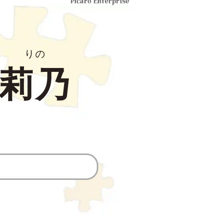
りの
莉乃