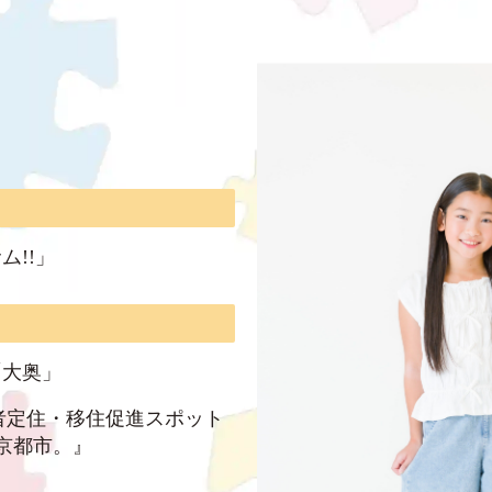
ム!!」
「大奥」
若者定住・移住促進スポット
京都市。』